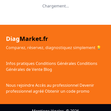
Chargement...
Diag
Market.fr
Comparez, réservez, diagnostiquez simplement 💡
Infos pratiques
Conditions Générales
Conditions
Générales de Vente
Blog
Nous rejoindre
Accès au professionnel
Devenir
professionnel agréé
Obtenir un code promo