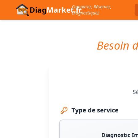
Comparez, Réservez,
Diag
Market.fr
Diagnostiquez
Besoin d
Sé
Type de service
Diagnostic I