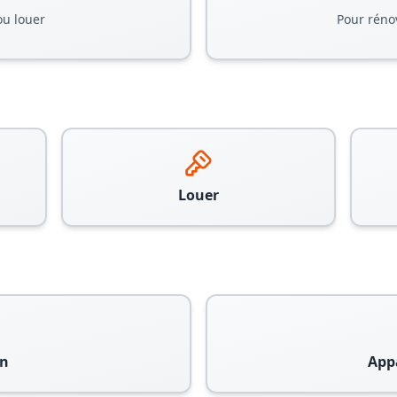
ou louer
Pour réno
Louer
n
App