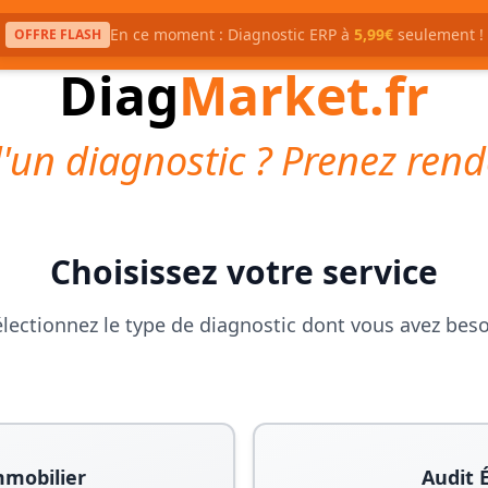
En ce moment : Diagnostic ERP à
5,99€
seulement !
OFFRE FLASH
Diag
Market.fr
'un diagnostic ? Prenez rend
Choisissez votre service
lectionnez le type de diagnostic dont vous avez bes
mmobilier
Audit 