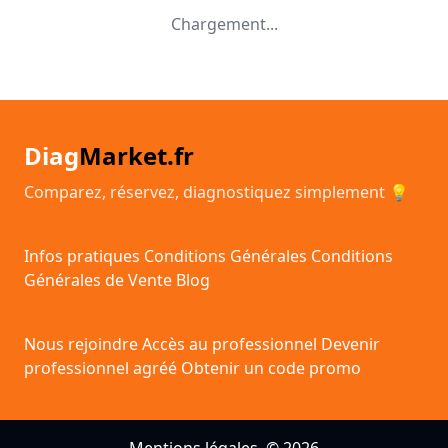
Chargement...
Diag
Market.fr
Comparez, réservez, diagnostiquez simplement 💡
Infos pratiques
Conditions Générales
Conditions
Générales de Vente
Blog
Nous rejoindre
Accès au professionnel
Devenir
professionnel agréé
Obtenir un code promo