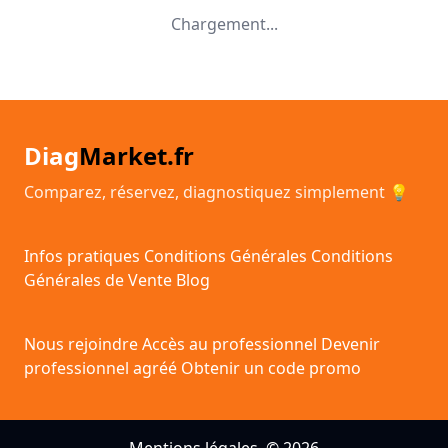
Chargement...
Diag
Market.fr
Comparez, réservez, diagnostiquez simplement 💡
Infos pratiques
Conditions Générales
Conditions
Générales de Vente
Blog
Nous rejoindre
Accès au professionnel
Devenir
professionnel agréé
Obtenir un code promo