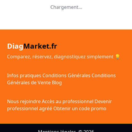
Chargement...
Diag
Market.fr
Comparez, réservez, diagnostiquez simplement 💡
Infos pratiques
Conditions Générales
Conditions
Générales de Vente
Blog
Nous rejoindre
Accès au professionnel
Devenir
professionnel agréé
Obtenir un code promo