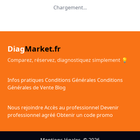
Chargement...
Diag
Market.fr
Comparez, réservez, diagnostiquez simplement 💡
Infos pratiques
Conditions Générales
Conditions
Générales de Vente
Blog
Nous rejoindre
Accès au professionnel
Devenir
professionnel agréé
Obtenir un code promo