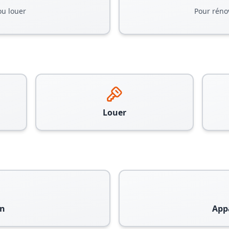
ou louer
Pour réno
Louer
n
App