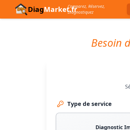
Comparez, Réservez,
Diag
Market.fr
Diagnostiquez
Besoin d
Sé
Type de service
Diagnostic I