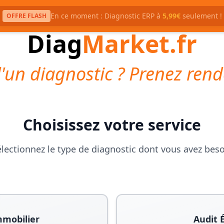
En ce moment : Diagnostic ERP à
5,99€
seulement !
OFFRE FLASH
Diag
Market.fr
'un diagnostic ? Prenez rend
Choisissez votre service
lectionnez le type de diagnostic dont vous avez bes
mmobilier
Audit 