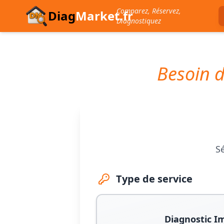
Comparez, Réservez,
Diag
Market.fr
Diagnostiquez
Besoin d
Sé
Type de service
Diagnostic I