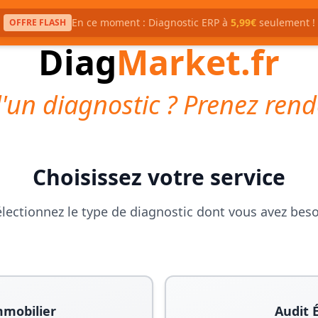
En ce moment : Diagnostic ERP à
5,99€
seulement !
OFFRE FLASH
Diag
Market.fr
'un diagnostic ? Prenez rend
Choisissez votre service
lectionnez le type de diagnostic dont vous avez bes
mmobilier
Audit 