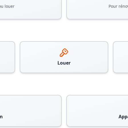
ou louer
Pour réno
Louer
n
App