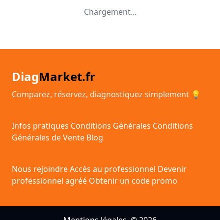
Chargement...
Diag
Market.fr
Comparez, réservez, diagnostiquez simplement 💡
Infos pratiques
Conditions Générales
Conditions
Générales de Vente
Blog
Nous rejoindre
Accès au professionnel
Devenir
professionnel agréé
Obtenir un code promo