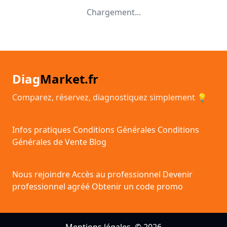
Chargement...
Diag
Market.fr
Comparez, réservez, diagnostiquez simplement 💡
Infos pratiques
Conditions Générales
Conditions
Générales de Vente
Blog
Nous rejoindre
Accès au professionnel
Devenir
professionnel agréé
Obtenir un code promo