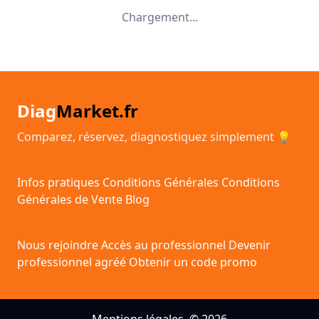
Chargement...
Diag
Market.fr
Comparez, réservez, diagnostiquez simplement 💡
Infos pratiques
Conditions Générales
Conditions
Générales de Vente
Blog
Nous rejoindre
Accès au professionnel
Devenir
professionnel agréé
Obtenir un code promo