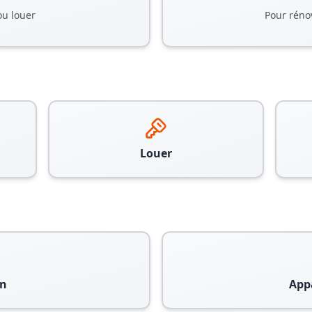
ou louer
Pour réno
Louer
n
App