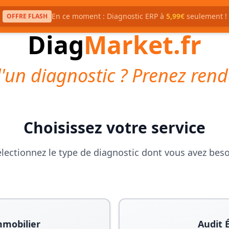
En ce moment : Diagnostic ERP à
5,99€
seulement !
OFFRE FLASH
Diag
Market.fr
'un diagnostic ? Prenez rend
Choisissez votre service
lectionnez le type de diagnostic dont vous avez bes
mmobilier
Audit 