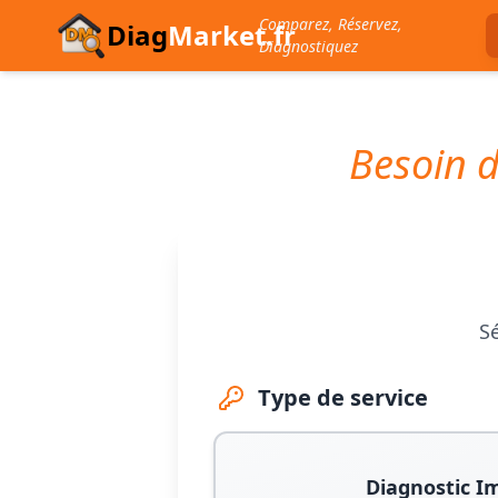
Comparez, Réservez,
Diag
Market.fr
Diagnostiquez
Besoin d
Sé
Type de service
Diagnostic I