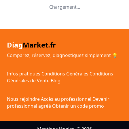
Chargement...
Diag
Market.fr
Comparez, réservez, diagnostiquez simplement 💡
Infos pratiques
Conditions Générales
Conditions
Générales de Vente
Blog
Nous rejoindre
Accès au professionnel
Devenir
professionnel agréé
Obtenir un code promo