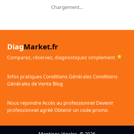
Chargement...
Diag
Market.fr
Comparez, réservez, diagnostiquez simplement 💡
Infos pratiques
Conditions Générales
Conditions
Générales de Vente
Blog
Nous rejoindre
Accès au professionnel
Devenir
professionnel agréé
Obtenir un code promo