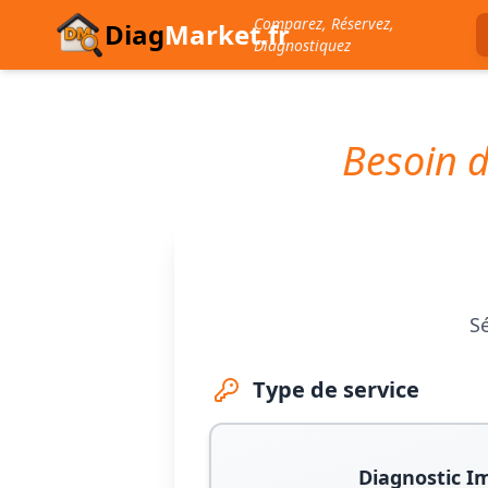
Comparez, Réservez,
Diag
Market.fr
Diagnostiquez
Besoin d
Sé
Type de service
Diagnostic I