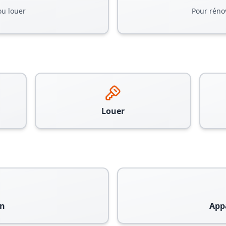
ou louer
Pour réno
Louer
n
App