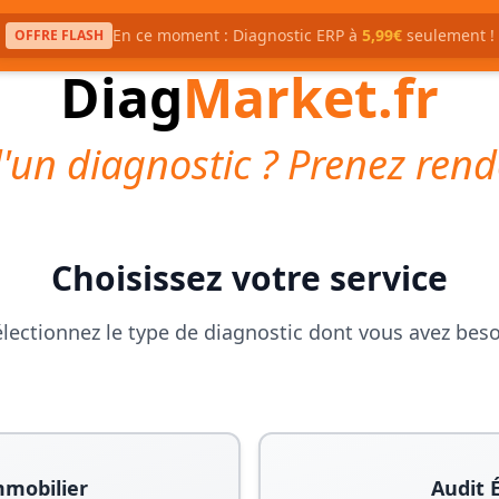
En ce moment : Diagnostic ERP à
5,99€
seulement !
OFFRE FLASH
Diag
Market.fr
'un diagnostic ? Prenez rend
Choisissez votre service
lectionnez le type de diagnostic dont vous avez bes
mmobilier
Audit 