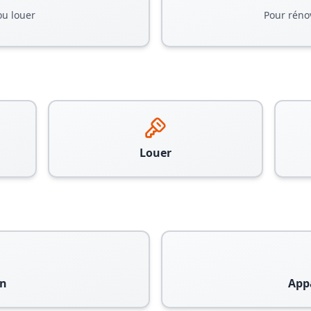
ou louer
Pour réno
Louer
n
App