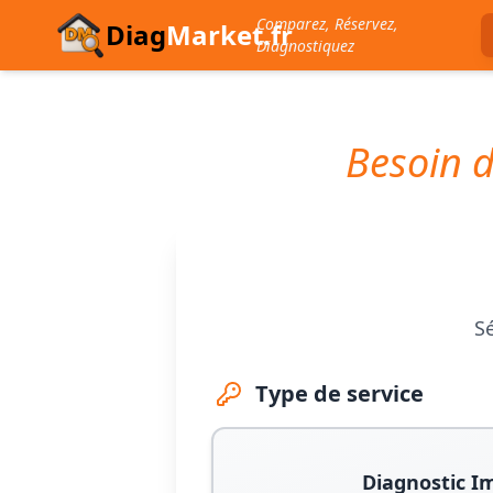
Comparez, Réservez,
Diag
Market.fr
Diagnostiquez
Besoin d
Sé
Type de service
Diagnostic I