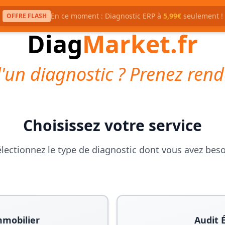
En ce moment : Diagnostic ERP à
5,99€
seulement !
OFFRE FLASH
Diag
Market.fr
'un diagnostic ? Prenez rend
Choisissez votre service
lectionnez le type de diagnostic dont vous avez bes
mmobilier
Audit 