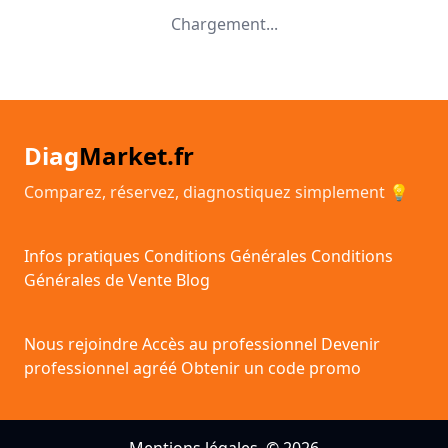
Chargement...
Diag
Market.fr
Comparez, réservez, diagnostiquez simplement 💡
Infos pratiques
Conditions Générales
Conditions
Générales de Vente
Blog
Nous rejoindre
Accès au professionnel
Devenir
professionnel agréé
Obtenir un code promo