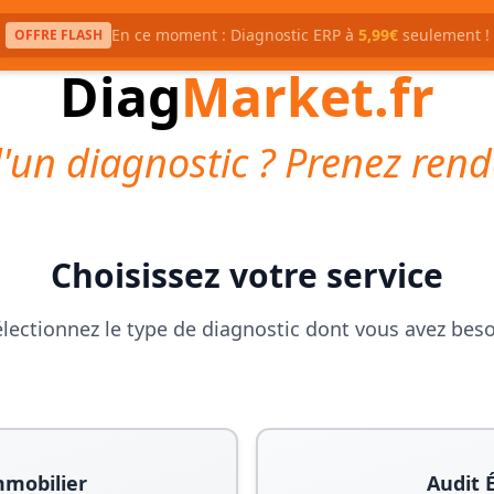
En ce moment : Diagnostic ERP à
5,99€
seulement !
OFFRE FLASH
Diag
Market.fr
'un diagnostic ? Prenez rend
Choisissez votre service
lectionnez le type de diagnostic dont vous avez bes
mmobilier
Audit 