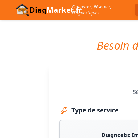
Comparez, Réservez,
Diag
Market.fr
Diagnostiquez
Besoin d
Sé
Type de service
Diagnostic I