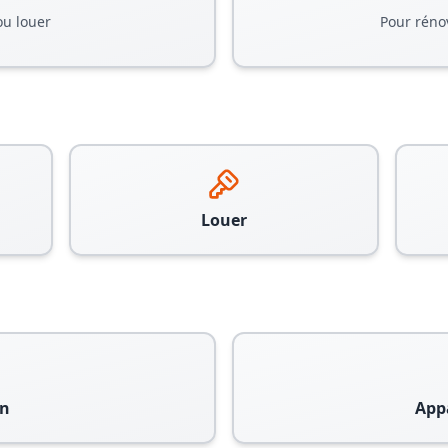
ou louer
Pour réno
Louer
n
App