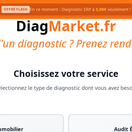
En ce moment : Diagnostic ERP à
5,99€
seulement !
OFFRE FLASH
Diag
Market.fr
'un diagnostic ? Prenez rend
Choisissez votre service
lectionnez le type de diagnostic dont vous avez bes
mmobilier
Audit 