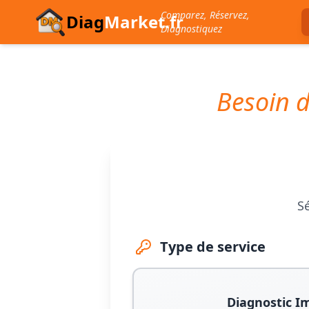
Comparez, Réservez,
Diag
Market.fr
Diagnostiquez
Besoin d
Sé
Type de service
Diagnostic I