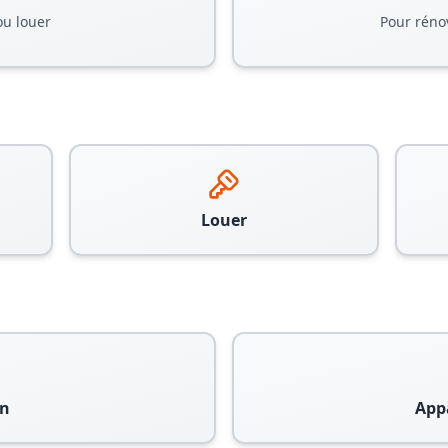
ou louer
Pour réno
Louer
n
App