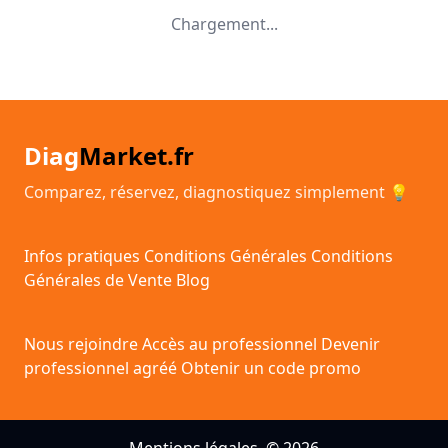
Chargement...
Diag
Market.fr
Comparez, réservez, diagnostiquez simplement 💡
Infos pratiques
Conditions Générales
Conditions
Générales de Vente
Blog
Nous rejoindre
Accès au professionnel
Devenir
professionnel agréé
Obtenir un code promo