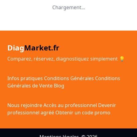
Chargement...
Diag
Market.fr
Comparez, réservez, diagnostiquez simplement 💡
Infos pratiques
Conditions Générales
Conditions
Générales de Vente
Blog
Nous rejoindre
Accès au professionnel
Devenir
professionnel agréé
Obtenir un code promo