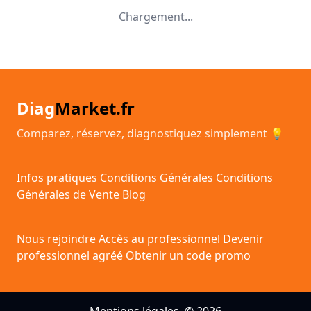
Chargement...
Diag
Market.fr
Comparez, réservez, diagnostiquez simplement 💡
Infos pratiques
Conditions Générales
Conditions
Générales de Vente
Blog
Nous rejoindre
Accès au professionnel
Devenir
professionnel agréé
Obtenir un code promo