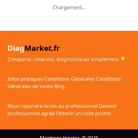
Chargement...
Diag
Market.fr
Comparez, réservez, diagnostiquez simplement 💡
Infos pratiques
Conditions Générales
Conditions
Générales de Vente
Blog
Nous rejoindre
Accès au professionnel
Devenir
professionnel agréé
Obtenir un code promo