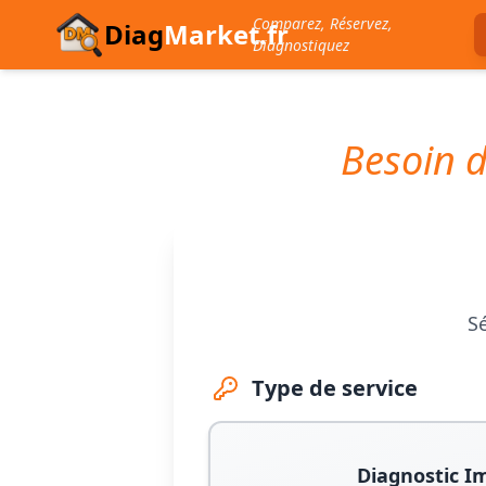
Comparez, Réservez,
Diag
Market.fr
Diagnostiquez
Besoin d
Sé
Type de service
Diagnostic I