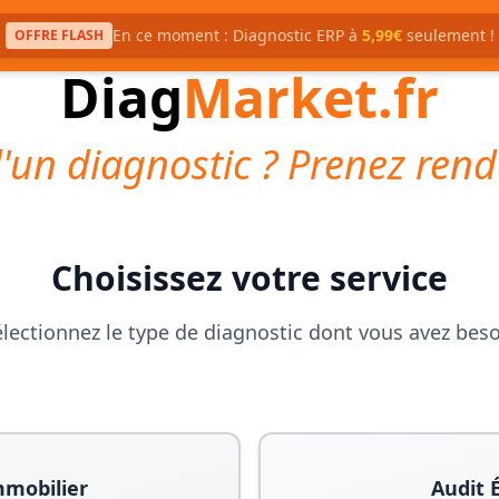
En ce moment : Diagnostic ERP à
5,99€
seulement !
OFFRE FLASH
Diag
Market.fr
'un diagnostic ? Prenez rend
Choisissez votre service
lectionnez le type de diagnostic dont vous avez bes
mmobilier
Audit 