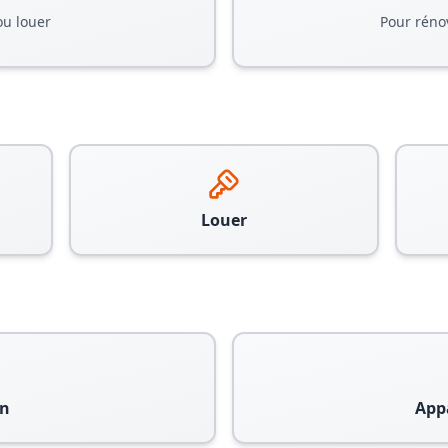
ou louer
Pour réno
Louer
n
App