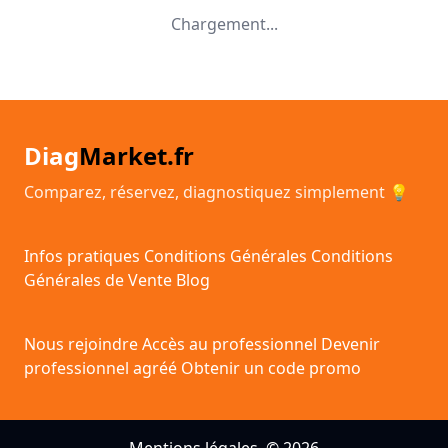
Chargement...
Diag
Market.fr
Comparez, réservez, diagnostiquez simplement 💡
Infos pratiques
Conditions Générales
Conditions
Générales de Vente
Blog
Nous rejoindre
Accès au professionnel
Devenir
professionnel agréé
Obtenir un code promo