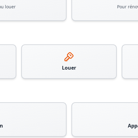
ou louer
Pour réno
Louer
n
App