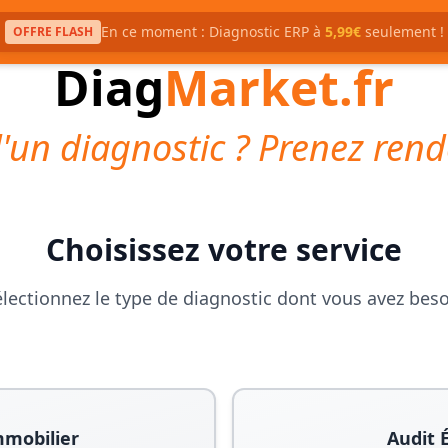
En ce moment : Diagnostic ERP à
5,99€
seulement !
OFFRE FLASH
Diag
Market.fr
'un diagnostic ? Prenez rend
Choisissez votre service
lectionnez le type de diagnostic dont vous avez bes
mmobilier
Audit 