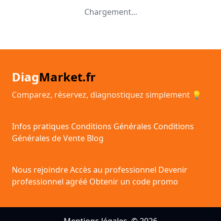
Chargement...
Diag
Market.fr
Comparez, réservez, diagnostiquez simplement 💡
Infos pratiques
Conditions Générales
Conditions
Générales de Vente
Blog
Nous rejoindre
Accès au professionnel
Devenir
professionnel agréé
Obtenir un code promo