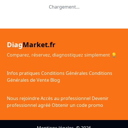
Chargement...
Diag
Market.fr
Comparez, réservez, diagnostiquez simplement 💡
Infos pratiques
Conditions Générales
Conditions
Générales de Vente
Blog
Nous rejoindre
Accès au professionnel
Devenir
professionnel agréé
Obtenir un code promo