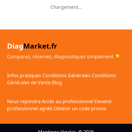
Chargement...
Diag
Market.fr
Comparez, réservez, diagnostiquez simplement 💡
Infos pratiques
Conditions Générales
Conditions
Générales de Vente
Blog
Nous rejoindre
Accès au professionnel
Devenir
professionnel agréé
Obtenir un code promo