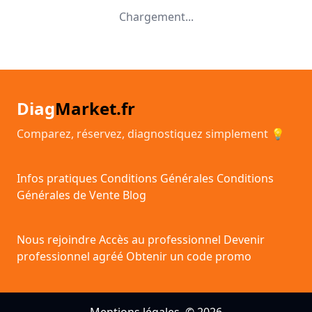
Chargement...
Diag
Market.fr
Comparez, réservez, diagnostiquez simplement 💡
Infos pratiques
Conditions Générales
Conditions
Générales de Vente
Blog
Nous rejoindre
Accès au professionnel
Devenir
professionnel agréé
Obtenir un code promo