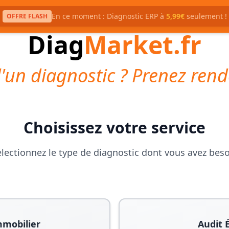
En ce moment : Diagnostic ERP à
5,99€
seulement !
OFFRE FLASH
Diag
Market.fr
'un diagnostic ? Prenez rend
Choisissez votre service
lectionnez le type de diagnostic dont vous avez bes
mmobilier
Audit 