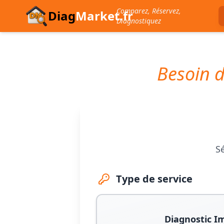
Comparez, Réservez,
Diag
Market.fr
Diagnostiquez
Besoin d
Sé
Type de service
Diagnostic I