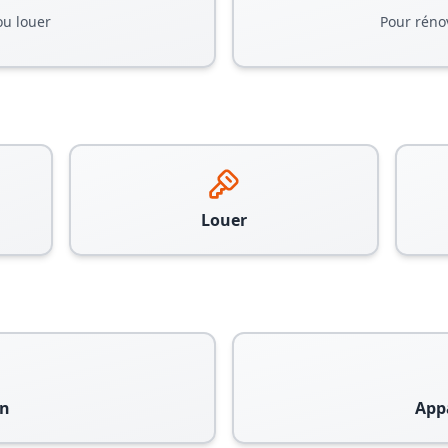
ou louer
Pour réno
Louer
n
App