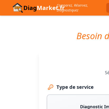
Comparez, Réservez,
Diag
Market.fr
Diagnostiquez
Besoin d
Sé
Type de service
Diagnostic I