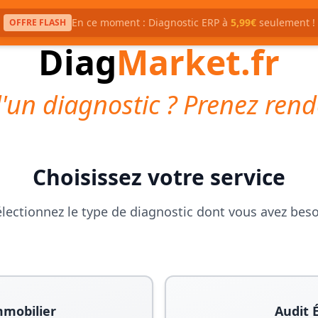
En ce moment : Diagnostic ERP à
5,99€
seulement !
OFFRE FLASH
Diag
Market.fr
'un diagnostic ? Prenez rend
Choisissez votre service
lectionnez le type de diagnostic dont vous avez bes
mmobilier
Audit 