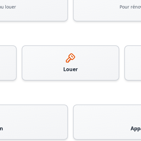
ou louer
Pour réno
Louer
n
App