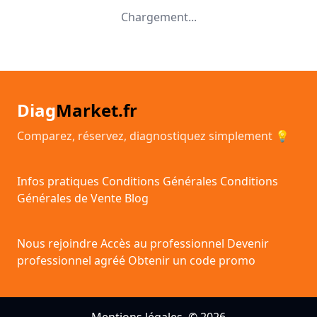
Chargement...
Diag
Market.fr
Comparez, réservez, diagnostiquez simplement 💡
Infos pratiques
Conditions Générales
Conditions
Générales de Vente
Blog
Nous rejoindre
Accès au professionnel
Devenir
professionnel agréé
Obtenir un code promo