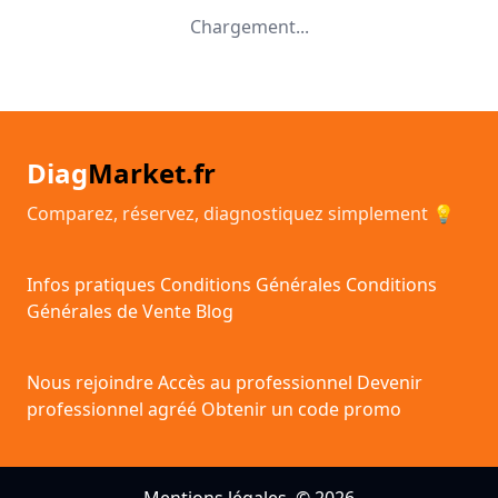
Chargement...
Diag
Market.fr
Comparez, réservez, diagnostiquez simplement 💡
Infos pratiques
Conditions Générales
Conditions
Générales de Vente
Blog
Nous rejoindre
Accès au professionnel
Devenir
professionnel agréé
Obtenir un code promo