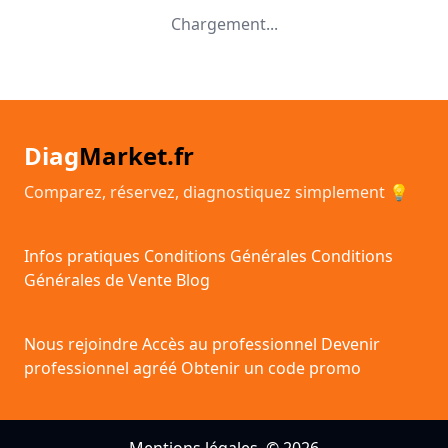
Chargement...
Diag
Market.fr
Comparez, réservez, diagnostiquez simplement 💡
Infos pratiques
Conditions Générales
Conditions
Générales de Vente
Blog
Nous rejoindre
Accès au professionnel
Devenir
professionnel agréé
Obtenir un code promo