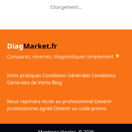
Chargement...
Diag
Market.fr
Comparez, réservez, diagnostiquez simplement 💡
Infos pratiques
Conditions Générales
Conditions
Générales de Vente
Blog
Nous rejoindre
Accès au professionnel
Devenir
professionnel agréé
Obtenir un code promo