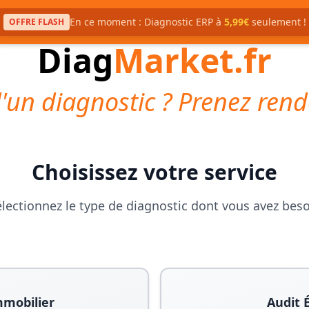
En ce moment : Diagnostic ERP à
5,99€
seulement !
OFFRE FLASH
Diag
Market.fr
'un diagnostic ? Prenez rend
Choisissez votre service
lectionnez le type de diagnostic dont vous avez bes
mmobilier
Audit 