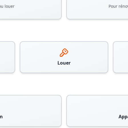
ou louer
Pour réno
Louer
n
App