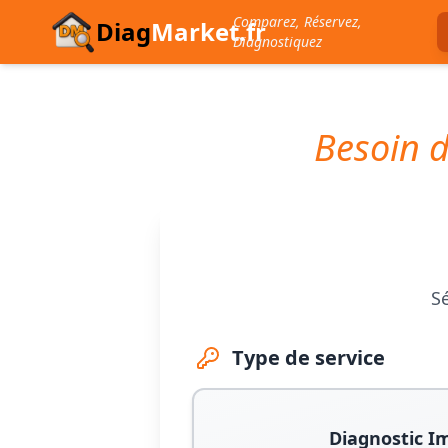
Comparez, Réservez,
Diag
Market.fr
Diagnostiquez
Besoin d
Sé
Type de service
Diagnostic I