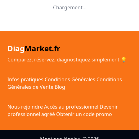
Chargement...
Diag
Market.fr
Comparez, réservez, diagnostiquez simplement 💡
Infos pratiques
Conditions Générales
Conditions
Générales de Vente
Blog
Nous rejoindre
Accès au professionnel
Devenir
professionnel agréé
Obtenir un code promo