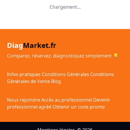
Chargement...
Diag
Market.fr
Comparez, réservez, diagnostiquez simplement 💡
Infos pratiques
Conditions Générales
Conditions
Générales de Vente
Blog
Nous rejoindre
Accès au professionnel
Devenir
professionnel agréé
Obtenir un code promo