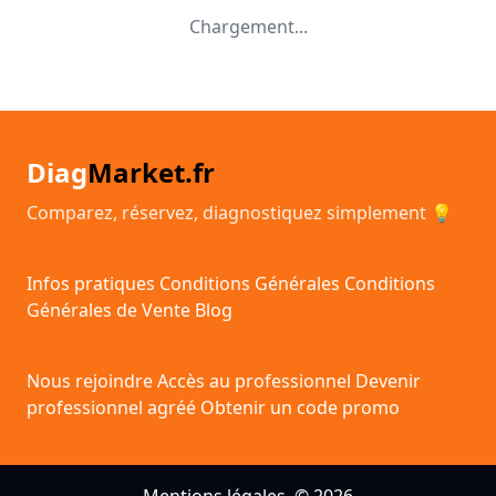
Chargement...
Diag
Market.fr
Comparez, réservez, diagnostiquez simplement 💡
Infos pratiques
Conditions Générales
Conditions
Générales de Vente
Blog
Nous rejoindre
Accès au professionnel
Devenir
professionnel agréé
Obtenir un code promo