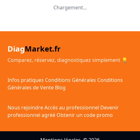
Chargement...
Diag
Market.fr
Comparez, réservez, diagnostiquez simplement 💡
Infos pratiques
Conditions Générales
Conditions
Générales de Vente
Blog
Nous rejoindre
Accès au professionnel
Devenir
professionnel agréé
Obtenir un code promo