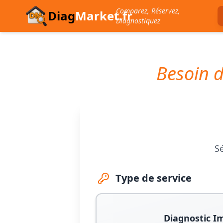
Comparez, Réservez,
Diag
Market.fr
Diagnostiquez
Besoin d
Sé
Type de service
Diagnostic I