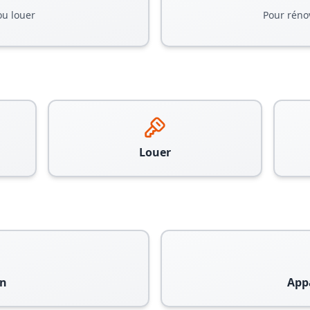
ou louer
Pour réno
Louer
n
App