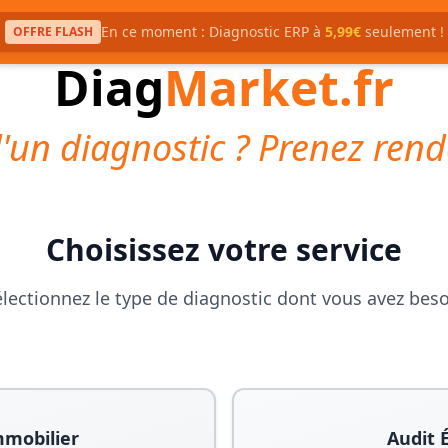
En ce moment : Diagnostic ERP à
5,99€
seulement !
OFFRE FLASH
Diag
Market.fr
'un diagnostic ? Prenez rend
Choisissez votre service
lectionnez le type de diagnostic dont vous avez bes
mmobilier
Audit 