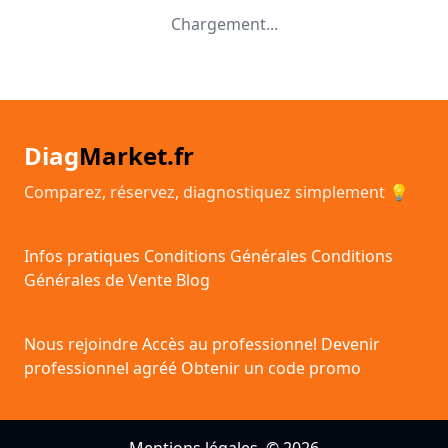
Chargement...
Diag
Market.fr
Comparez, réservez, diagnostiquez simplement 💡
Infos pratiques
Conditions Générales
Conditions
Générales de Vente
Blog
Nous rejoindre
Accès au professionnel
Devenir
professionnel agréé
Obtenir un code promo