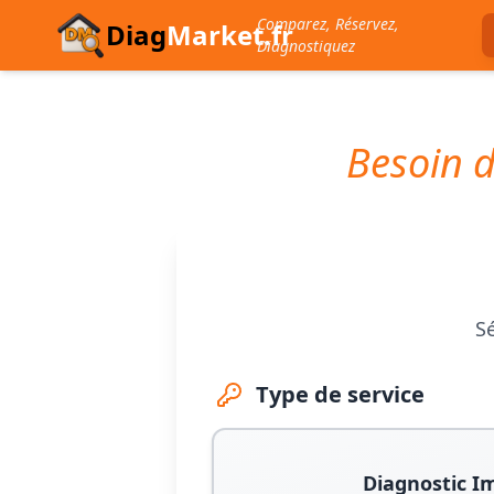
Comparez, Réservez,
Diag
Market.fr
Diagnostiquez
Besoin d
Sé
Type de service
Diagnostic I