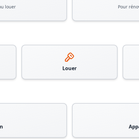
ou louer
Pour réno
Louer
n
App