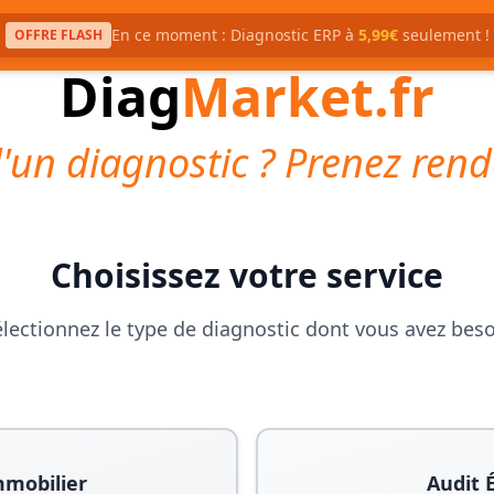
En ce moment : Diagnostic ERP à
5,99€
seulement !
OFFRE FLASH
Diag
Market.fr
'un diagnostic ? Prenez rend
Choisissez votre service
lectionnez le type de diagnostic dont vous avez bes
mmobilier
Audit 