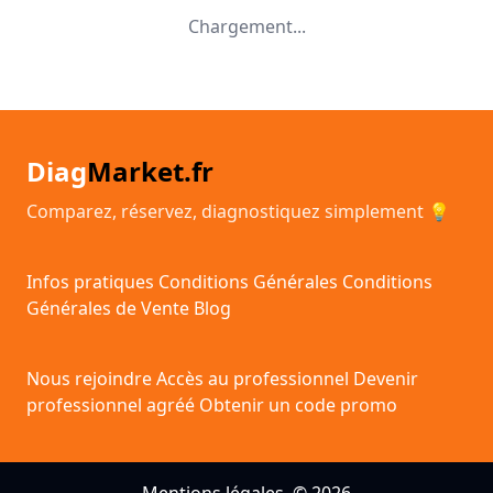
Chargement...
Diag
Market.fr
Comparez, réservez, diagnostiquez simplement 💡
Infos pratiques
Conditions Générales
Conditions
Générales de Vente
Blog
Nous rejoindre
Accès au professionnel
Devenir
professionnel agréé
Obtenir un code promo