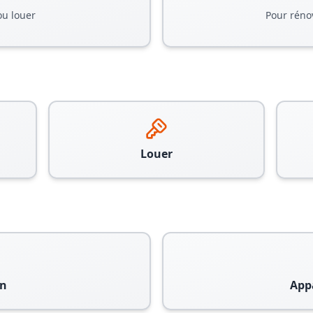
ou louer
Pour réno
Louer
n
App