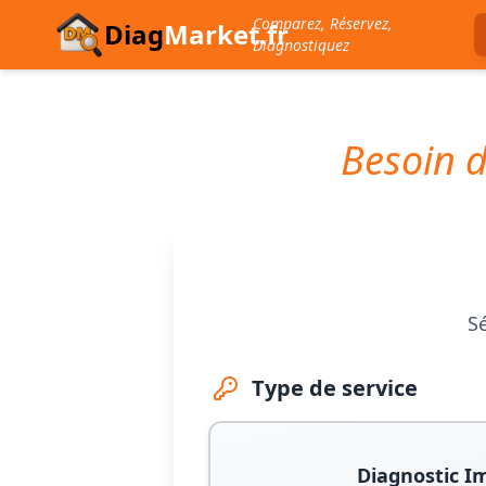
Comparez, Réservez,
Diag
Market.fr
Diagnostiquez
Besoin d
Sé
Type de service
Diagnostic I