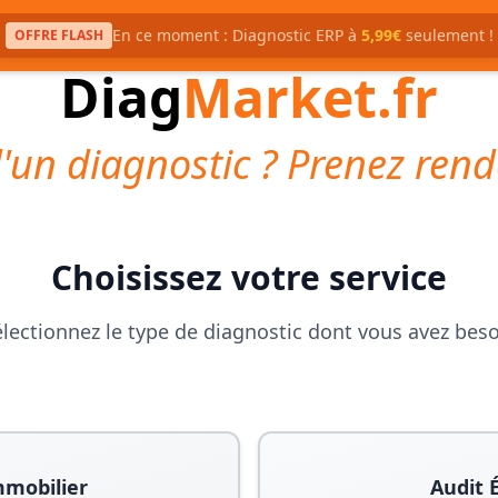
En ce moment : Diagnostic ERP à
5,99€
seulement !
OFFRE FLASH
Diag
Market.fr
'un diagnostic ? Prenez rend
Choisissez votre service
lectionnez le type de diagnostic dont vous avez bes
mmobilier
Audit 