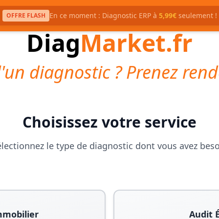
En ce moment : Diagnostic ERP à
5,99€
seulement !
OFFRE FLASH
Diag
Market.fr
'un diagnostic ? Prenez rend
Choisissez votre service
lectionnez le type de diagnostic dont vous avez bes
mmobilier
Audit 