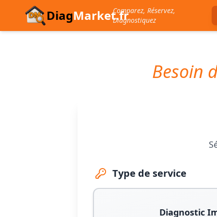
Comparez, Réservez,
Diag
Market.fr
Diagnostiquez
Besoin d
Sé
Type de service
Diagnostic I