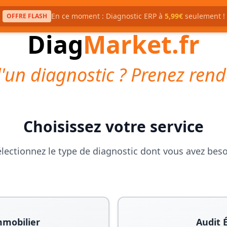
En ce moment : Diagnostic ERP à
5,99€
seulement !
OFFRE FLASH
Diag
Market.fr
'un diagnostic ? Prenez rend
Choisissez votre service
lectionnez le type de diagnostic dont vous avez bes
mmobilier
Audit 