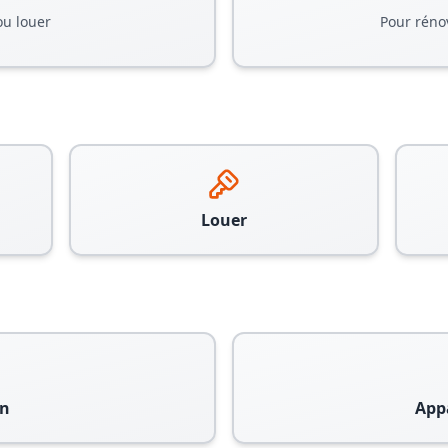
ou louer
Pour réno
Louer
n
App