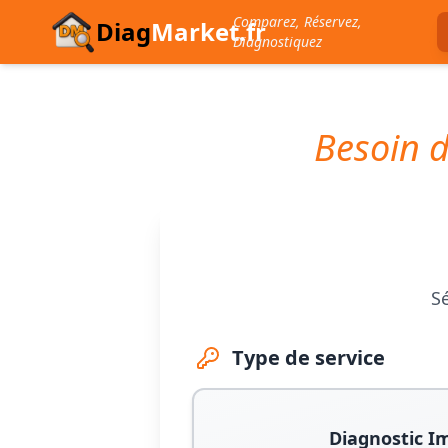
Comparez, Réservez,
Diag
Market.fr
Diagnostiquez
Besoin d
Sé
Type de service
Diagnostic I