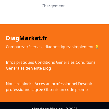
Chargement...
Diag
Market.fr
Comparez, réservez, diagnostiquez simplement 💡
Infos pratiques
Conditions Générales
Conditions
Générales de Vente
Blog
Nous rejoindre
Accès au professionnel
Devenir
professionnel agréé
Obtenir un code promo