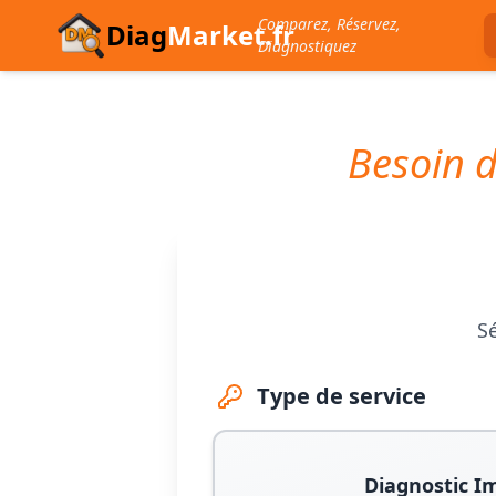
Comparez, Réservez,
Diag
Market.fr
Diagnostiquez
Besoin d
Sé
Type de service
Diagnostic I