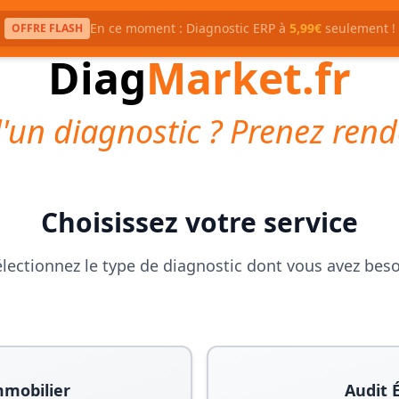
En ce moment : Diagnostic ERP à
5,99€
seulement !
OFFRE FLASH
Diag
Market.fr
'un diagnostic ? Prenez rend
Choisissez votre service
lectionnez le type de diagnostic dont vous avez bes
mmobilier
Audit 