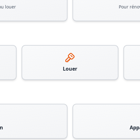
ou louer
Pour réno
Louer
n
App